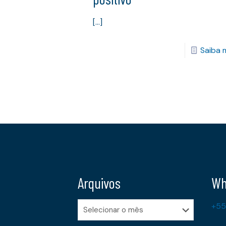
[…]
Saiba 
Arquivos
Wh
Arquivos
+55