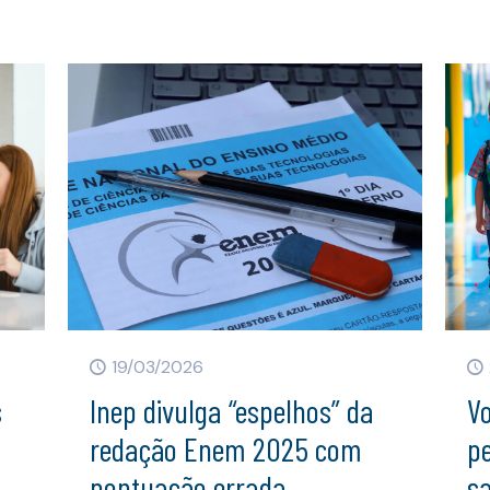
19/03/2026
s
Inep divulga “espelhos” da
Vo
redação Enem 2025 com
pe
pontuação errada
sa