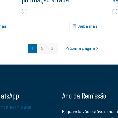
[…]
[…]
mais
Saiba mais
1
2
3
Próxima página
atsApp
Ano da Remissão
 21 99077-3468
E, quando vós estáveis mort