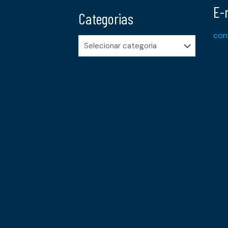
E-
Categorias
con
Categorias