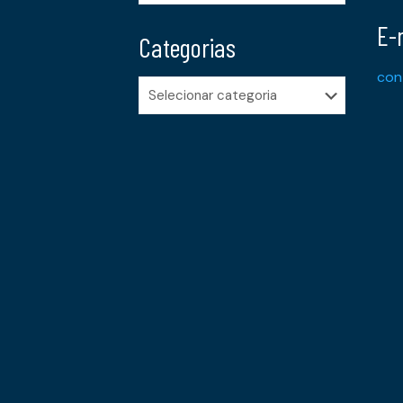
E-
Categorias
con
Categorias