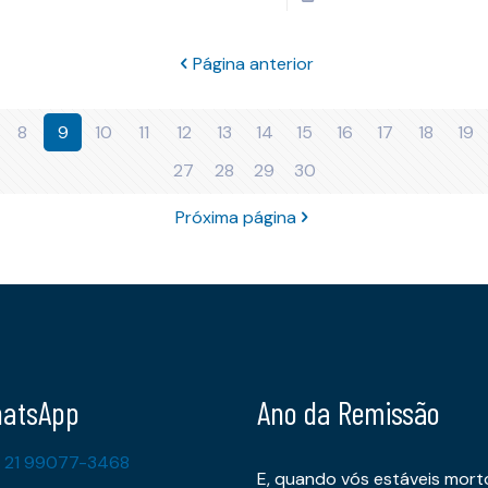
Página anterior
8
9
10
11
12
13
14
15
16
17
18
19
27
28
29
30
Próxima página
atsApp
Ano da Remissão
 21 99077-3468
E, quando vós estáveis mort