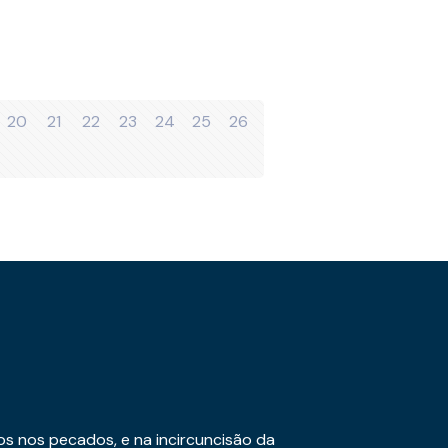
20
21
22
23
24
25
26
os nos pecados, e na incircuncisão da