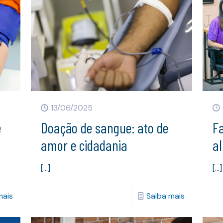
13/06/2025
e
Doação de sangue: ato de
F
amor e cidadania
a
[…]
[…]
mais
Saiba mais