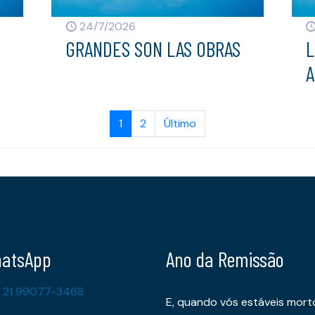
24/7/2026
GRANDES SON LAS OBRAS
L
A
1
2
Último
atsApp
Ano da Remissão
 21 99077-3468
E, quando vós estáveis mort