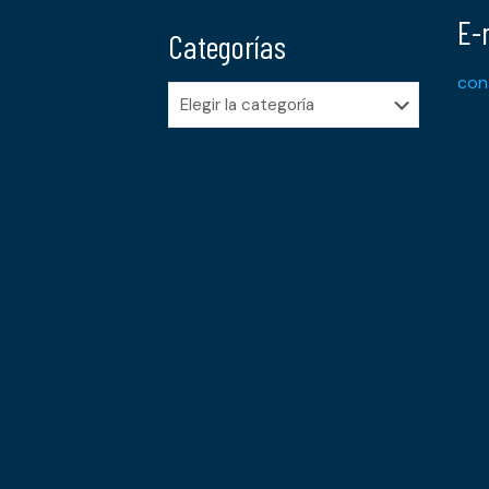
E-
Categorías
con
Categorías