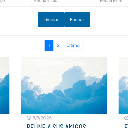
Limpiar
Buscar
1
2
Último
5/8/2026
REÚNE A SUS AMIGOS
E