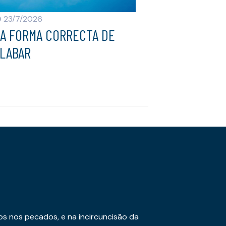
23/7/2026
A FORMA CORRECTA DE
LABAR
os nos pecados, e na incircuncisão da