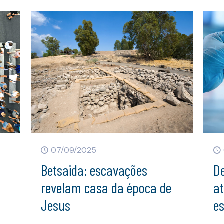
07/09/2025
Betsaida: escavações
D
revelam casa da época de
at
Jesus
e