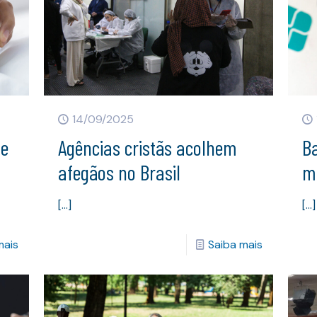
14/09/2025
de
Agências cristãs acolhem
B
afegãos no Brasil
m
[…]
[…]
mais
Saiba mais