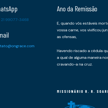
atsApp
Ano da Remissão
 21 99077-3468
E, quando vós estáveis mort
vossa carne, vos vivificou 
mail
as ofensas,
tato@ongrace.com
Havendo riscado a cédula qu
a qual de alguma maneira nos 
cravando-a na cruz.
MISSIONÁRIO R. R. SOAR