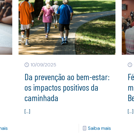
10/09/2025
Da prevenção ao bem-estar:
Fé
os impactos positivos da
m
caminhada
Be
[…]
[…]
mais
Saiba mais