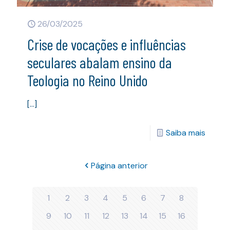
26/03/2025
Crise de vocações e influências
seculares abalam ensino da
Teologia no Reino Unido
[…]
Saiba mais
Página anterior
1
2
3
4
5
6
7
8
9
10
11
12
13
14
15
16