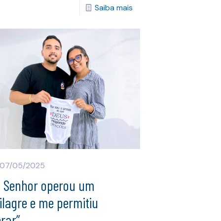
Saiba mais
07/05/2025
O Senhor operou um
lagre e me permitiu
rar”