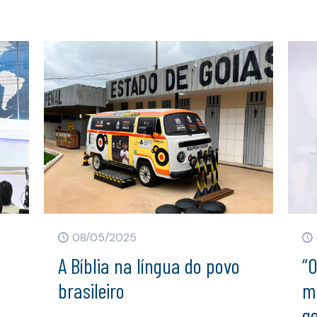
08/05/2025
A Bíblia na língua do povo
“
brasileiro
mi
ge