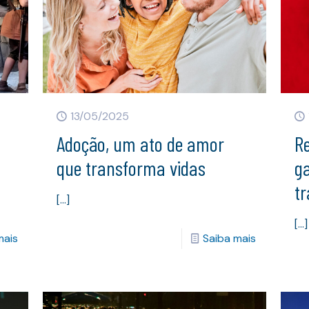
13/05/2025
Adoção, um ato de amor
Re
que transforma vidas
g
t
[…]
[…]
mais
Saiba mais