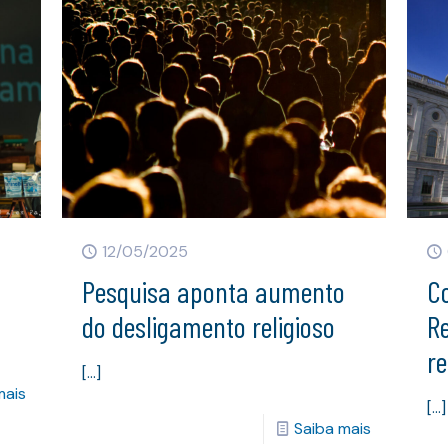
12/05/2025
Pesquisa aponta aumento
C
do desligamento religioso
Re
re
[…]
mais
[…]
Saiba mais