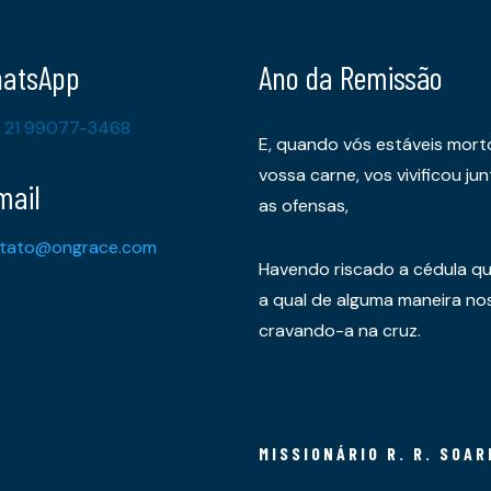
atsApp
Ano da Remissão
 21 99077-3468
E, quando vós estáveis mort
vossa carne, vos vivificou 
mail
as ofensas,
tato@ongrace.com
Havendo riscado a cédula qu
a qual de alguma maneira nos 
cravando-a na cruz.
MISSIONÁRIO R. R. SOAR