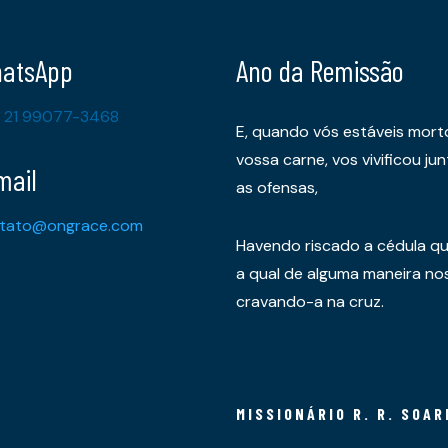
atsApp
Ano da Remissão
 21 99077-3468
E, quando vós estáveis mort
vossa carne, vos vivificou 
mail
as ofensas,
tato@ongrace.com
Havendo riscado a cédula qu
a qual de alguma maneira nos 
cravando-a na cruz.
MISSIONÁRIO R. R. SOAR