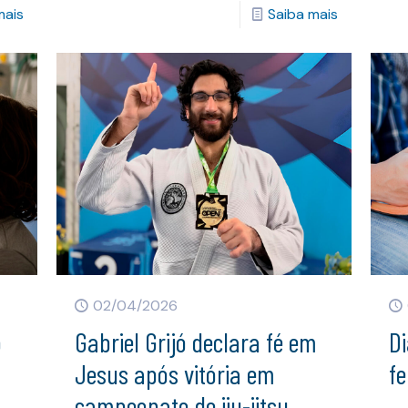
mais
Saiba mais
02/04/2026
o
Gabriel Grijó declara fé em
Di
Jesus após vitória em
fe
campeonato de jiu-jitsu