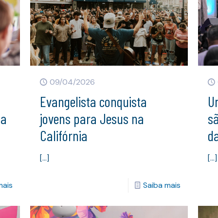
09/04/2026
o
Evangelista conquista
U
da
jovens para Jesus na
s
Califórnia
d
[…]
[…]
mais
Saiba mais