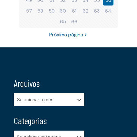
49
50
51
52
53
54
55
56
57
58
59
60
61
62
63
64
65
66
Próxima página
Arquivos
Arquivos
Categorias
Categorias