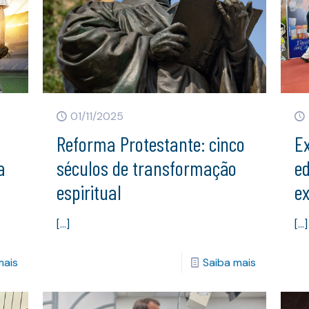
01/11/2025
Reforma Protestante: cinco
E
a
séculos de transformação
ed
espiritual
e
[…]
[…]
mais
Saiba mais