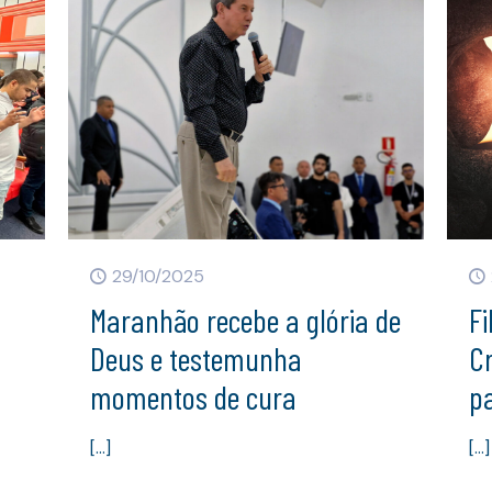
29/10/2025
Maranhão recebe a glória de
Fi
Deus e testemunha
Cr
momentos de cura
p
[…]
[…]