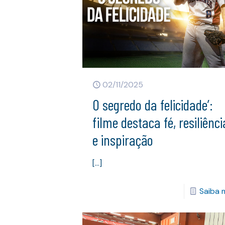
02/11/2025
O segredo da felicidade’:
filme destaca fé, resiliênci
e inspiração
[…]
Saiba 