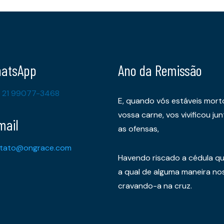
atsApp
Ano da Remissão
 21 99077-3468
E, quando vós estáveis mort
vossa carne, vos vivificou 
mail
as ofensas,
tato@ongrace.com
Havendo riscado a cédula qu
a qual de alguma maneira nos 
cravando-a na cruz.