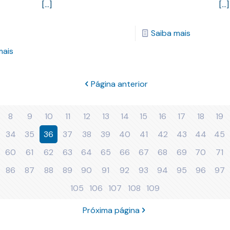
[…]
[…]
Saiba mais
mais
Página anterior
8
9
10
11
12
13
14
15
16
17
18
19
34
35
36
37
38
39
40
41
42
43
44
45
60
61
62
63
64
65
66
67
68
69
70
71
86
87
88
89
90
91
92
93
94
95
96
97
105
106
107
108
109
Próxima página