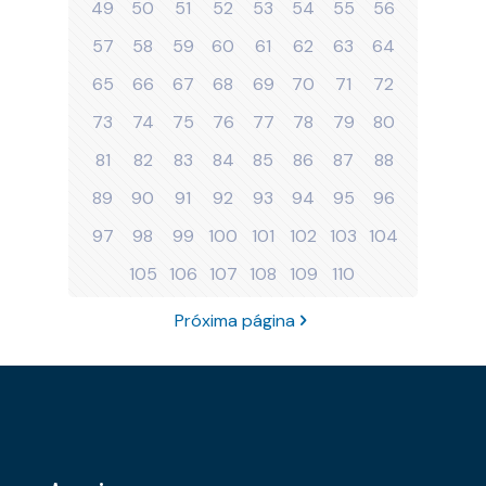
49
50
51
52
53
54
55
56
57
58
59
60
61
62
63
64
65
66
67
68
69
70
71
72
73
74
75
76
77
78
79
80
81
82
83
84
85
86
87
88
89
90
91
92
93
94
95
96
97
98
99
100
101
102
103
104
105
106
107
108
109
110
Próxima página