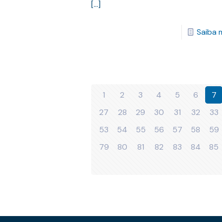
[…]
Saiba 
1
2
3
4
5
6
7
27
28
29
30
31
32
33
53
54
55
56
57
58
59
79
80
81
82
83
84
85