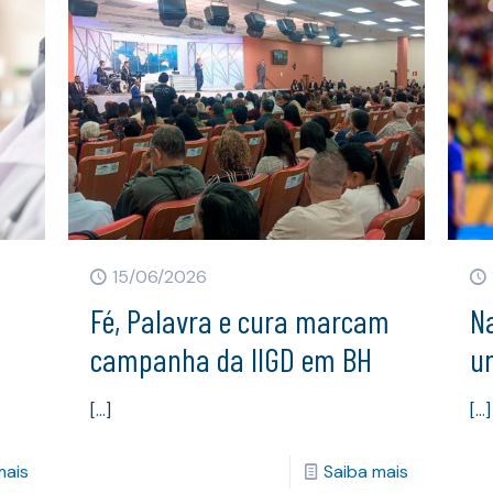
15/06/2026
Fé, Palavra e cura marcam
Na
campanha da IIGD em BH
u
[…]
[…]
mais
Saiba mais