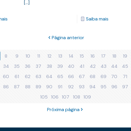
[…]
mais
Saiba mais
Página anterior
8
9
10
11
12
13
14
15
16
17
18
19
34
35
36
37
38
39
40
41
42
43
44
45
60
61
62
63
64
65
66
67
68
69
70
71
86
87
88
89
90
91
92
93
94
95
96
97
105
106
107
108
109
Próxima página