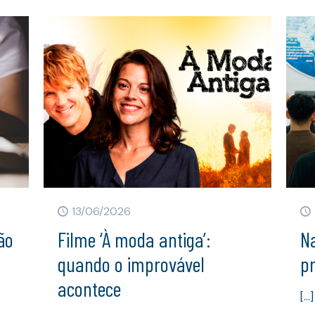
13/06/2026
ão
Filme ‘À moda antiga’:
Na
quando o improvável
p
acontece
[…]