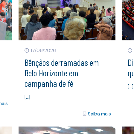
17/06/2026
Bênçãos derramadas em
D
Belo Horizonte em
qu
campanha de fé
[…]
[…]
mais
Saiba mais