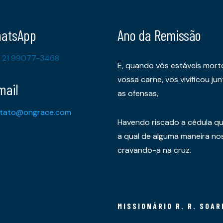
atsApp
Ano da Remissão
 21 99077-3468
E, quando vós estáveis mort
vossa carne, vos vivificou 
mail
as ofensas,
tato@ongrace.com
Havendo riscado a cédula qu
a qual de alguma maneira nos 
cravando-a na cruz.
MISSIONÁRIO R. R. SOAR