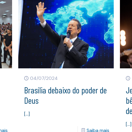
04/07/2024
Brasília debaixo do poder de
Je
Deus
b
de
[…]
[…]
mais
Saiba mais