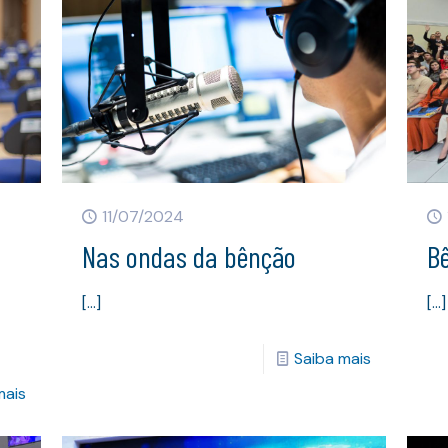
11/07/2024
Nas ondas da bênção
B
[…]
[…]
Saiba mais
mais