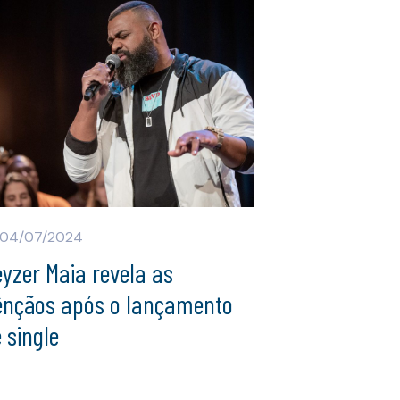
04/07/2024
yzer Maia revela as
ênçãos após o lançamento
 single