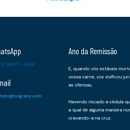
atsApp
Ano da Remissão
 21 99077-3468
E, quando vós estáveis mort
vossa carne, vos vivificou 
mail
as ofensas,
tato@ongrace.com
Havendo riscado a cédula qu
a qual de alguma maneira nos 
cravando-a na cruz.