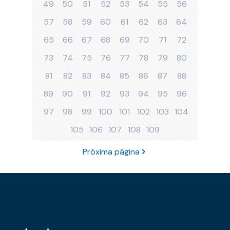
49
50
51
52
53
54
55
56
57
58
59
60
61
62
63
64
65
66
67
68
69
70
71
72
73
74
75
76
77
78
79
80
81
82
83
84
85
86
87
88
89
90
91
92
93
94
95
96
97
98
99
100
101
102
103
104
105
106
107
108
109
Próxima página