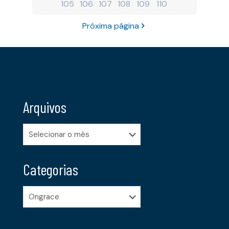
105
106
107
108
109
110
Próxima página
Arquivos
Arquivos
Categorias
Categorias