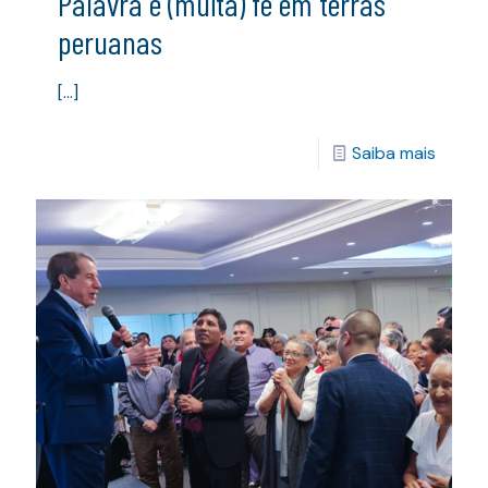
Palavra e (muita) fé em terras
peruanas
[…]
Saiba mais