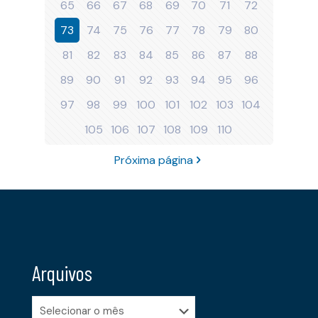
65
66
67
68
69
70
71
72
73
74
75
76
77
78
79
80
81
82
83
84
85
86
87
88
89
90
91
92
93
94
95
96
97
98
99
100
101
102
103
104
105
106
107
108
109
110
Próxima página
Arquivos
Arquivos