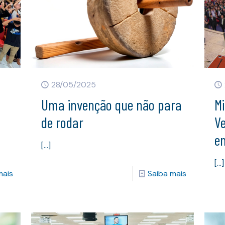
28/05/2025
Uma invenção que não para
M
de rodar
Ve
em
[…]
[…]
mais
Saiba mais