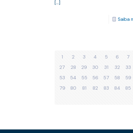
[…]
Saiba 
1
2
3
4
5
6
7
27
28
29
30
31
32
33
53
54
55
56
57
58
59
79
80
81
82
83
84
85