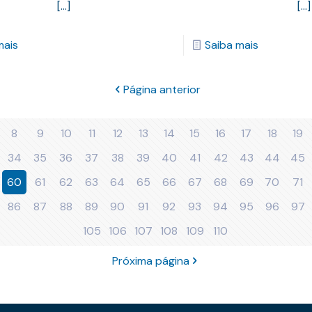
[…]
[…]
mais
Saiba mais
Página anterior
8
9
10
11
12
13
14
15
16
17
18
19
34
35
36
37
38
39
40
41
42
43
44
45
60
61
62
63
64
65
66
67
68
69
70
71
86
87
88
89
90
91
92
93
94
95
96
97
105
106
107
108
109
110
Próxima página