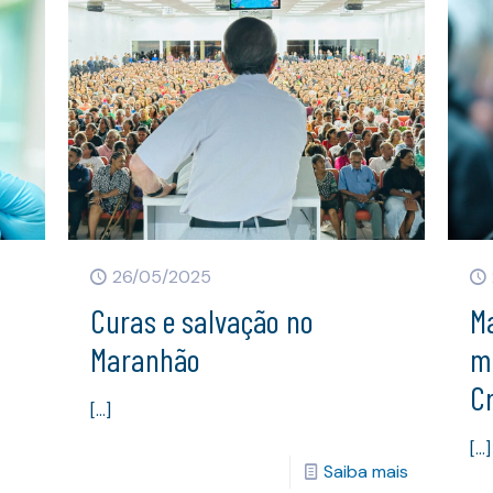
26/05/2025
Curas e salvação no
Ma
Maranhão
m
Cr
[…]
[…]
Saiba mais