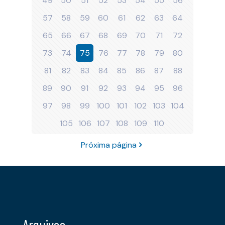
49
50
51
52
53
54
55
56
57
58
59
60
61
62
63
64
65
66
67
68
69
70
71
72
73
74
75
76
77
78
79
80
81
82
83
84
85
86
87
88
89
90
91
92
93
94
95
96
97
98
99
100
101
102
103
104
105
106
107
108
109
110
Próxima página
Arquivos