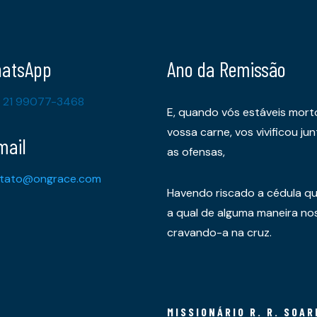
atsApp
Ano da Remissão
 21 99077-3468
E, quando vós estáveis mort
vossa carne, vos vivificou 
mail
as ofensas,
tato@ongrace.com
Havendo riscado a cédula qu
a qual de alguma maneira nos 
cravando-a na cruz.
MISSIONÁRIO R. R. SOAR